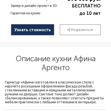
БЕСПЛАТНО
Замер и дизайн-проект в 3D
до 10 лет
Гарантия на кухню
Узнать стоимость
Поделиться
Описание кухни Афина
Аргенто
Гарнитур «Афина» изготовлен в классическом стиле с
нарочито роскошным оформлением фасада резьбой,
стеклянными вставками и изящными металлическими
ручками на дверцах. Светлые тона делают дизайн
сбалансированным, а также позволяют сочетать предметы
мебели практически с любыми оттенками в интерьере.
Смешение холодного оттенка навесных ящиков с теплым —
на тумбах и столешнице визуально приподнимает высоту