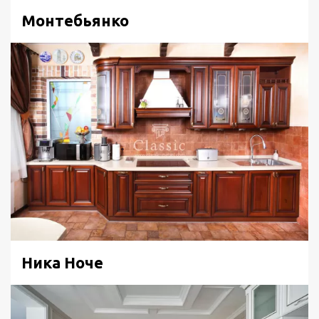
Монтебьянко
Ника Ноче