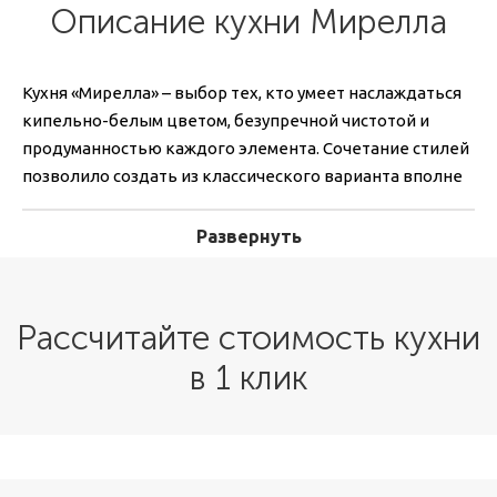
Описание кухни Мирелла
Кухня «Мирелла» – выбор тех, кто умеет наслаждаться
кипельно-белым цветом, безупречной чистотой и
продуманностью каждого элемента. Сочетание стилей
позволило создать из классического варианта вполне
современный образец мебели, который особенно
подойдет тем, кто любит классику, но хотел бы
Развернуть
привнести в интерьер нотки модерна.
Наши специалисты создадут проект с учетом всех
Рассчитайте стоимость кухни
ваших предпочтений по дизайну и функционалу.
Каждый гарнитур выполняется по индивидуальному
в 1 клик
заказу и полностью соответствует пожеланиям
заказчика.