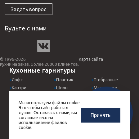
Задать вопрос
Будьте с нами
© 1996-2026
Карта сайта
Кухни на заказ. Более 20000 клиентов.
Кухонные гарнитуры
Лофт
Пластик
П-образные
Кантри
Шпон
Маленькие
Классические
МДФ эмаль
Для студий
Мы используем файлы cookie.
Хай-Тек
Италия
Встроенные
ЗАМЕРЩИК-
Это чтобы сайт работал
РАСЧЕТ КУХНИ
ДИЗАЙНЕР
Прованс
Угловые
Черные
лучше. Оставаясь с нами, вы
Принять
ЗА 10 МИНУТ
соглашаетесь на
БЕСПЛАТНО
Массив дерева
Прямые
Красные
использование файлов
cookie.