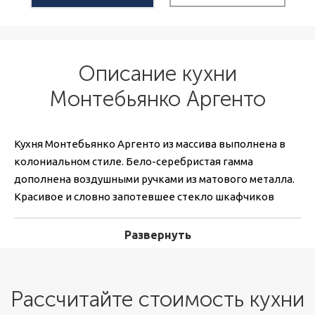
Описание кухни
Монтeбьянко Аргенто
Кухня Монтебьянко Аргенто из массива выполнена в
колониальном стиле. Бело-серебристая гамма
дополнена воздушными ручками из матового металла.
Красивое и словно запотевшее стекло шкафчиков
прямой и изогнутой формы украшено нежными
цветочными виньетками. Ни один миллиметр
Развернуть
пространства здесь не потерян впустую. Для
распределения секций хранения использовано даже
пространство у потолка и модуль, за которым спрятана
Рассчитайте стоимость кухни
вытяжка. Открытые полки с бортиками