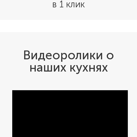
в 1 клик
предназначены для коллекционного фарфора. В
столешницу с резным экраном интегрирована глубокая
раковина и варочная поверхность плиты. Гарнитур
можно устанавливать вдоль одной стены или
воспользоваться угловым планировочным решением.
Видеоролики о
наших кухнях