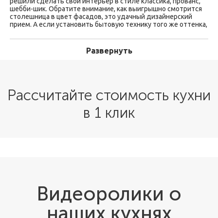
решили сделать свой интерьер в стиле классика, прованс,
шебби-шик. Обратите внимание, как выигрышно смотрится
столешница в цвет фасадов, это удачный дизайнерский
прием. А если установить бытовую технику того же оттенка,
то кухня «Классика 404» просто растворится в пространстве.
Рамочные фасады имеют слегка выраженный рисунок
дерева. Они лаконичные, но не строгие. Мягкости гарнитуру
Развернуть
добавляют детали с изгибами: часть карниза и ручки на
ящиках.
Рассчитайте стоимость кухни
в 1 клик
Видеоролики о
наших кухнях