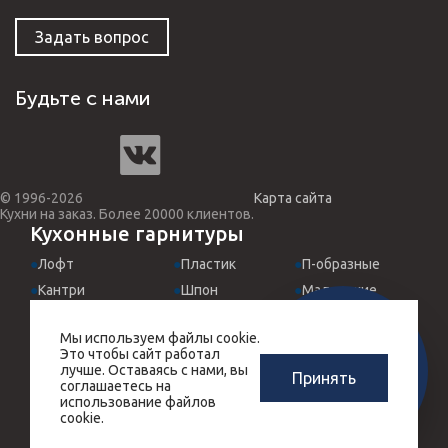
Задать вопрос
Будьте с нами
© 1996-2026
Карта сайта
Кухни на заказ. Более 20000 клиентов.
Кухонные гарнитуры
Лофт
Пластик
П-образные
Кантри
Шпон
Маленькие
Классические
МДФ эмаль
Для студий
Мы используем файлы cookie.
Хай-Тек
Италия
Встроенные
ЗАМЕРЩИК-
Это чтобы сайт работал
РАСЧЕТ КУХНИ
ДИЗАЙНЕР
Прованс
Угловые
Черные
лучше. Оставаясь с нами, вы
Принять
ЗА 10 МИНУТ
соглашаетесь на
БЕСПЛАТНО
Массив дерева
Прямые
Красные
использование файлов
cookie.