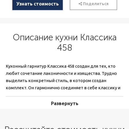
Узнать стоимость
Поделиться
Описание кухни Классика
458
Кухонный гарнитур Классика 458 создан для тех, кто
любит сочетание лаконичности и изящества. Трудно
выделить конкретный стиль, в котором создан
комплект. Он гармонично соединяет в себе классику и
лофт. Этот эффект достигается благодаря
одновременному использованию двух цветов: белого
Развернуть
и дымчатого серого. Прямые линии фасадов, вставки из
стекла делают мебель элегантной и изящной, под
стать классике. А неброская фурнитура, современные