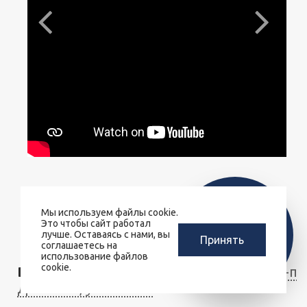
Мы используем файлы cookie.
ЗАМЕРЩИК-
Как заказать кухню
Это чтобы сайт работал
РАСЧЕТ КУХНИ
ДИЗАЙНЕР
лучше. Оставаясь с нами, вы
Принять
ЗА 10 МИНУТ
соглашаетесь на
БЕСПЛАТНО
использование файлов
cookie.
Выбор модели
Подготовка дизайн-пр
Доставка, установка