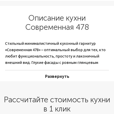
Описание кухни
Современная 478
Стильный минималистичный кухонный гарнитур
«Современная 478» – оптимальный выбор для тех, кто
любит функциональность, простоту и лаконичный
внешний вид. Глухие фасады с ровным глянцевым
покрытием и минимальное число деталей дают
идеальную базу для кухонного интерьера. Белая
Развернуть
цветовая палитра гарнитура великолепно сочетается с
кухонной техникой в черном цвете с хромированными
элементами.
Рассчитайте стоимость кухни
Кухня выполняется под заказ. Это значит, что,
в 1 клик
параметры будут полностью соответствовать вашему