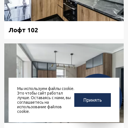
Лофт 102
Мы используем файлы cookie.
ЗАМЕРЩИК-
Это чтобы сайт работал
РАСЧЕТ КУХНИ
ДИЗАЙНЕР
лучше. Оставаясь с нами, вы
Принять
ЗА 10 МИНУТ
соглашаетесь на
БЕСПЛАТНО
использование файлов
cookie.