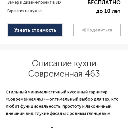
БЕСПЛАТНО
Замер и дизайн-проект в 3D
до 10 лет
Гарантия на кухню
Узнать стоимость
Поделиться
Описание кухни
Современная 463
Стильный минималистичный кухонный гарнитур
«Современная 463» – оптимальный выбор для тех, кто
любит функциональность, простоту и лаконичный
внешний вид. Глухие фасады с ровным глянцевым
покрытием и минимальное число деталей дают
идеальную базу для кухонного интерьера. Белая