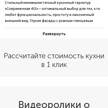
Стильный минималистичный кухонный гарнитур
«Современная 455» – оптимальный выбор для тех, кто
любит функциональность, простоту и лаконичный
внешний вид. Глухие фасады с ровным глянцевым
покрытием и минимальное число деталей дают
идеальную базу для кухонного интерьера. Белая
Развернуть
цветовая палитра гарнитура великолепно сочетается с
кухонной техникой в черном цвете с хромированными
элементами.
Рассчитайте стоимость кухни
Кухня выполняется под заказ. Это значит, что,
в 1 клик
параметры будут полностью соответствовать вашему
помещению, дополняя и делая кухонное пространство
уютнее и привлекательней. Тип мебели –
встраиваемый. Количество секций и расположение
зависит от индивидуальных предпочтений и может
меняться в соответствии с пожеланиями заказчика.
Видеоролики о
Кухонный гарнитур «Современная 455» – это