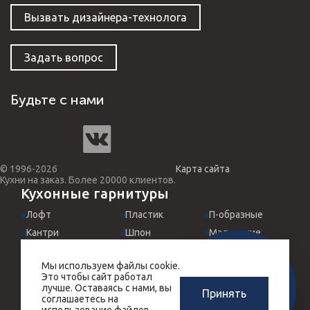
Вызвать дизайнера-технолога
Задать вопрос
Будьте с нами
© 1996-2026
Карта сайта
Кухни на заказ. Более 20000 клиентов.
Кухонные гарнитуры
Лофт
Пластик
П-образные
Кантри
Шпон
Маленькие
Классические
МДФ эмаль
Для студий
Мы используем файлы cookie.
Хай-Тек
Италия
Встроенные
ЗАМЕРЩИК-
Это чтобы сайт работал
РАСЧЕТ КУХНИ
ДИЗАЙНЕР
Прованс
Угловые
Черные
лучше. Оставаясь с нами, вы
Принять
ЗА 10 МИНУТ
соглашаетесь на
БЕСПЛАТНО
Массив дерева
Прямые
Красные