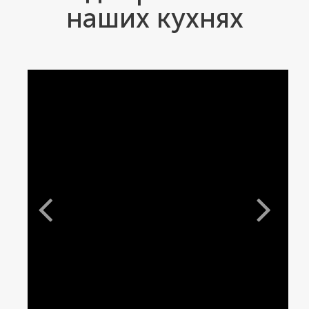
изысканная роскошь в сдержанном оформлении.
наших кухнях