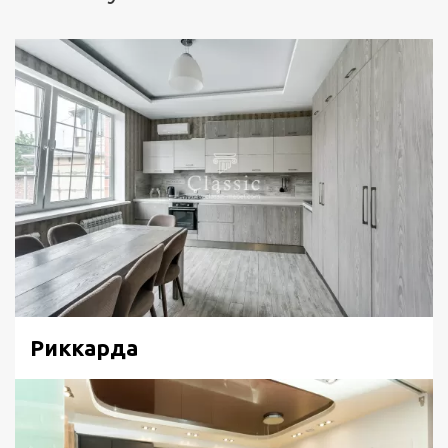
Риккарда