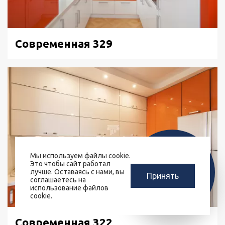
Современная 329
Мы используем файлы cookie.
ЗАМЕРЩИК-
Это чтобы сайт работал
РАСЧЕТ КУХНИ
ДИЗАЙНЕР
лучше. Оставаясь с нами, вы
Принять
ЗА 10 МИНУТ
соглашаетесь на
БЕСПЛАТНО
использование файлов
cookie.
Современная 322