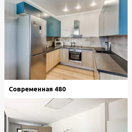
стекла. Места креплений стекла планируются заранее,
до того, как стекло попадет в печь. Это важно, так как
закаленное стекло не поддается дополнительной
механической обработке. Оно устанавливается в
готовом виде. Поэтому дизайнер Классик уделит
планированию стекла особое внимание и предупредит
заказчиков, что стекло изготавливается и
устанавливается только после монтажа кухонного
гарнитура.
Мебель на фото включает столешницу из
искусственного камня светлого оттенка. Она проходит
Современная 480
над всеми тумбами, а также переходит в барную стойку,
которая опирается на ногу из такого же материала.
Высокий пристеночный бортик защищает стык
полотен рабочей поверхности и стены от лишней грязи
и влаги. Хозяйка выбирает форму бортика
непосредственно по образцу в салоне. Барная стойка