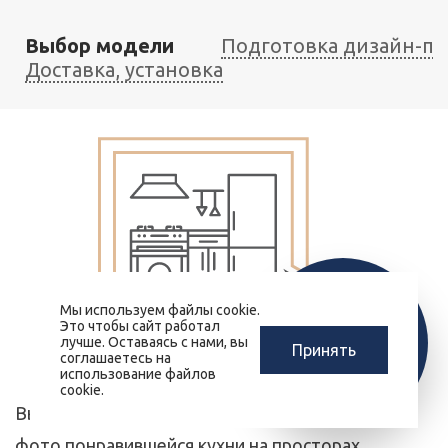
Выбор модели
Подготовка дизайн-пр
Доставка, установка
Мы используем файлы cookie.
ЗАМЕРЩИК-
Это чтобы сайт работал
РАСЧЕТ КУХНИ
ДИЗАЙНЕР
лучше. Оставаясь с нами, вы
Принять
ЗА 10 МИНУТ
соглашаетесь на
БЕСПЛАТНО
использование файлов
cookie.
Выберите модель на нашем сайте или найдите
фото понравившейся кухни на просторах