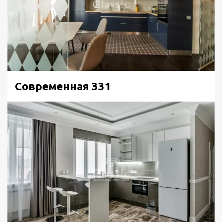
свойством – влагостойкостью, что делает его
незаменимым в дизайне кухонь. Столешница и фартук
из пластика имеют относительно небольшую
стоимость, которая полностью окупается их
износостойкостью и сроком службы. Разнообразные
расцветки дарят широкий простор фантазии при
выборе идеального варианта для представительной
Современная 331
кухни любого стиля.
Наличие гнутых фасадов подразумевает
определенные особенности дизайна – например,
фигурные срезы и выпилы по торцу столешницы,
повторяющие их контуры. В этом случае необходима
дополнительная обработка торца при помощи ПВХ
кромки. На фото она подобрана в цвете «металлик»,
что гармонично сочетается с дизайном пристеночного
бортика.