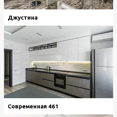
Дверки нижних секций и фасады пенала выполнены из
МДФ под темной пленкой с горизонтальным
направлением текстуры. Этим подчеркивается и
Джустина
ограничивается пространство мебели. Теперь кухня
четко просматривается на фоне светлого покрытия
пола и стен. Фальшь-фасады, использованные в
качестве видимых боковин там, где это требуется,
смотрятся представительно.
Оригинально выглядят темные матированные стекла,
вставленные в МДФ витрины в верхних полках.
Симметричные витрины добавляют мебели колорит.
Современная 461