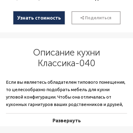
Узнать стоимость
Поделиться
Описание кухни
Классика-040
Если вы являетесь обладателем типового помещения,
то целесообразно подобрать мебель для кухни
угловой конфигурации. Чтобы она отличалась от
кухонных гарнитуров ваших родственников и друзей,
обратитесь к производителю, который сможет
предложить эксклюзивный проект кухни на любой
Развернуть
вкус и кошелек. Опытный дизайнер Классик поможет