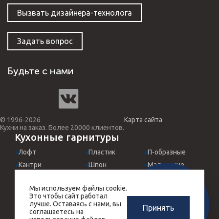
Вызвать дизайнера-технолога
Задать вопрос
Будьте с нами
© 1996-2026
Карта сайта
Кухни на заказ. Более 20000 клиентов.
Кухонные гарнитуры
Лофт
Пластик
П-образные
Кантри
Шпон
Маленькие
Классические
МДФ эмаль
Для студий
Мы используем файлы cookie.
Хай-Тек
Италия
Встроенные
ЗАМЕРЩИК-
Это чтобы сайт работал
РАСЧЕТ КУХНИ
ДИЗАЙНЕР
Прованс
Угловые
Черные
лучше. Оставаясь с нами, вы
Принять
ЗА 10 МИНУТ
соглашаетесь на
БЕСПЛАТНО
Массив дерева
Прямые
Красные