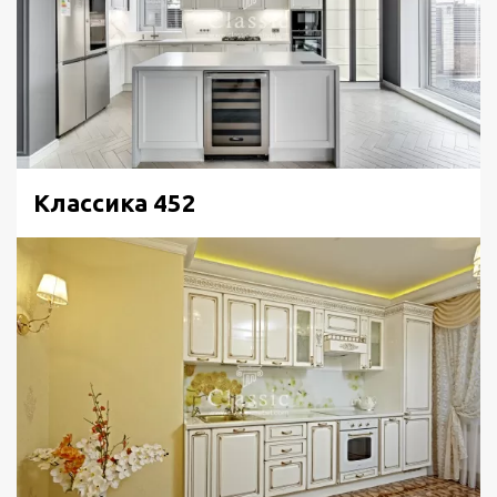
Тумбы кухни на фото выполнены с дверками
горизонтальной и вертикальной ориентации.
Независимо от типа закрывания, все они работают
бесшумно. Современные петли от Blum комплектуются
доводчиками, также как и направляющие известных
зарубежных производителей выдвижных систем. Ряд
секций выполнен под встройку бытовых приборов.
Классика 452
Например, рядом с раковиной расположилась
посудомойка, скрытая за накладным фасадом в цвет
дверок кухни. Тумба под варочную панель вмещает
также духовой шкаф, подобранный в светлом цвете,
что целесообразно вписывается в дизайн кухонного
гарнитура на заказ.
Отличительной особенностью мебели на фото
является зона подоконника, оформленная в едином
стиле с кухней. Кажется, что кухня продолжается по
третьей стене, так как батареи закрыты фальшь-