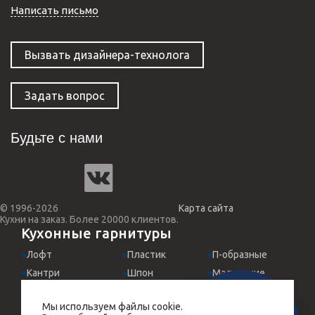
Написать письмо
Вызвать дизайнера-технолога
Задать вопрос
Будьте с нами
© 1996-2026
Карта сайта
Кухни на заказ. Более 20000 клиентов.
Кухонные гарнитуры
Лофт
Пластик
П-образные
Кантри
Шпон
Маленькие
Классические
МДФ эмаль
Для студий
Мы используем файлы cookie.
Хай-Тек
Италия
Встроенные
ЗАМЕРЩИК-