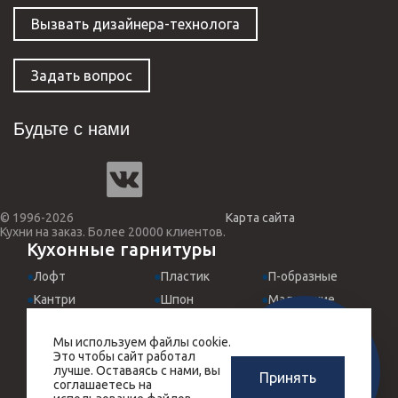
Вызвать дизайнера-технолога
Задать вопрос
Будьте с нами
© 1996-2026
Карта сайта
Кухни на заказ. Более 20000 клиентов.
Кухонные гарнитуры
Лофт
Пластик
П-образные
Кантри
Шпон
Маленькие
Классические
МДФ эмаль
Для студий
Мы используем файлы cookie.
Хай-Тек
Италия
Встроенные
ЗАМЕРЩИК-
Это чтобы сайт работал
РАСЧЕТ КУХНИ
ДИЗАЙНЕР
Прованс
Угловые
Черные
лучше. Оставаясь с нами, вы
Принять
ЗА 10 МИНУТ
соглашаетесь на
БЕСПЛАТНО
Массив дерева
Прямые
Красные