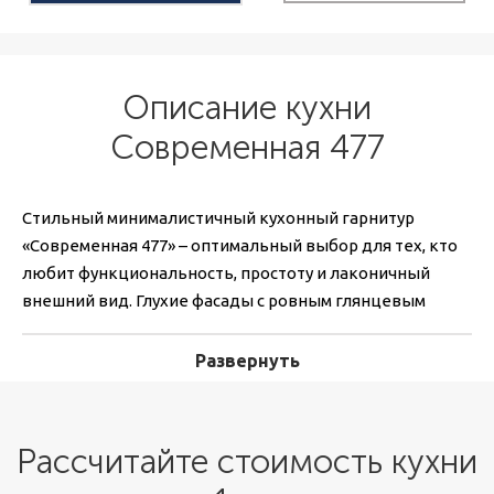
Описание кухни
Современная 477
Стильный минималистичный кухонный гарнитур
«Современная 477» – оптимальный выбор для тех, кто
любит функциональность, простоту и лаконичный
внешний вид. Глухие фасады с ровным глянцевым
покрытием и минимальное число деталей дают
идеальную базу для кухонного интерьера. Белая
Развернуть
цветовая палитра гарнитура великолепно сочетается с
кухонной техникой в черном цвете с хромированными
элементами.
Рассчитайте стоимость кухни
Кухня выполняется под заказ. Это значит, что,