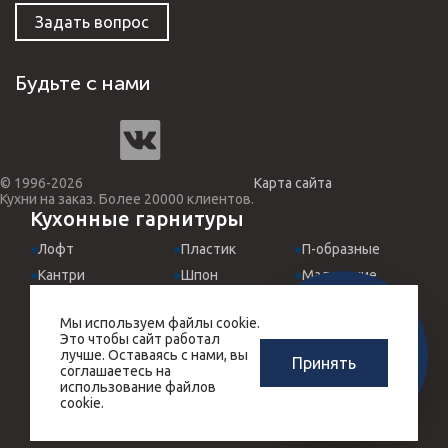
Задать вопрос
Будьте с нами
© 1996-2026
Карта сайта
Кухни на заказ. Более 20000 клиентов.
Кухонные гарнитуры
Лофт
Пластик
П-образные
Кантри
Шпон
Маленькие
Классические
МДФ эмаль
Для студий
Мы используем файлы cookie.
Хай-Тек
Италия
Встроенные
ЗАМЕРЩИК-
Это чтобы сайт работал
РАСЧЕТ КУХНИ
ДИЗАЙНЕР
Прованс
Угловые
Черные
лучше. Оставаясь с нами, вы
Принять
ЗА 10 МИНУТ
соглашаетесь на
БЕСПЛАТНО
Массив дерева
Прямые
Красные
использование файлов
cookie.