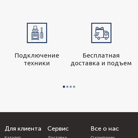
р
Подключение
Бесплатная
техники
доставка и подъем
Для клиента
Сервис
Все о нас
Каталог
Доставка
О компании