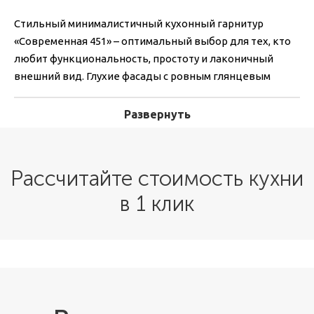
Стильный минималистичный кухонный гарнитур
«Современная 451» – оптимальный выбор для тех, кто
любит функциональность, простоту и лаконичный
внешний вид. Глухие фасады с ровным глянцевым
покрытием и минимальное число деталей дают
идеальную базу для кухонного интерьера. Белая
Развернуть
цветовая палитра гарнитура великолепно сочетается с
кухонной техникой в черном цвете с хромированными
элементами.
Рассчитайте стоимость кухни
Кухня выполняется под заказ. Это значит, что,
в 1 клик
параметры будут полностью соответствовать вашему
помещению, дополняя и делая кухонное пространство
уютнее и привлекательней. Тип мебели –
встраиваемый. Количество секций и расположение
зависит от индивидуальных предпочтений и может
меняться в соответствии с пожеланиями заказчика.