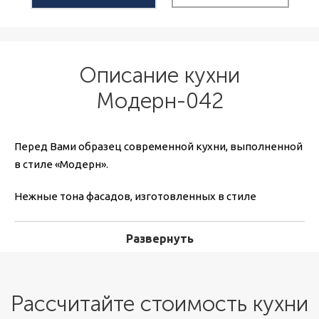
Описание кухни
Модерн-042
Перед Вами образец современной кухни, выполненной
в стиле «Модерн».
Нежные тона фасадов, изготовленных в стиле
«сложное техно» прекрасно сочетаются с основными
цветами интерьера кухни. Верхние секции оформлены
Развернуть
пленкой светлого оттенка, а нижние – тона какао.
Классический вариант игры темного и светлого всегда
позволяет создавать интересные современные
Рассчитайте стоимость кухни
интерьеры. На фото кухня на заказ дополнена