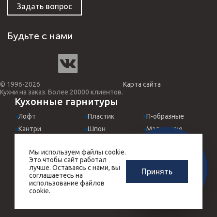
Задать вопрос
Будьте с нами
© 1996-2026
Карта сайта
Кухни на заказ. Более 20000 клиентов.
Кухонные гарнитуры
Лофт
Пластик
П-образные
Кантри
Шпон
Маленькие
Классические
МДФ эмаль
Для студий
Мы используем файлы cookie.
Хай-Тек
Италия
Встроенные
ЗАМЕРЩИК-
Это чтобы сайт работал
РАСЧЕТ КУХНИ
ДИЗАЙНЕР
Прованс
Угловые
Черные
лучше. Оставаясь с нами, вы
Принять
ЗА 10 МИНУТ
соглашаетесь на
БЕСПЛАТНО
Массив дерева
Прямые
Красные
использование файлов
cookie.