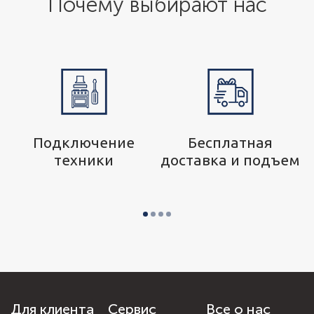
Почему выбирают нас
р
Подключение
Бесплатная
техники
доставка и подъем
Для клиента
Сервис
Все о нас