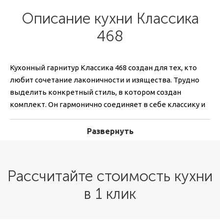
Описание кухни Классика
468
Кухонный гарнитур Классика 468 создан для тех, кто
любит сочетание лаконичности и изящества. Трудно
выделить конкретный стиль, в котором создан
комплект. Он гармонично соединяет в себе классику и
лофт. Этот эффект достигается благодаря
одновременному использованию двух цветов: белого
Развернуть
и дымчатого серого. Прямые линии фасадов, вставки из
стекла делают мебель элегантной и изящной, под
стать классике. А неброская фурнитура, современные
Рассчитайте стоимость кухни
ручки цвета металлик оттеняют легкость, выступая
в 1 клик
современным футуристичным элементом.
Исполнение в светлых тонах визуально расширяет