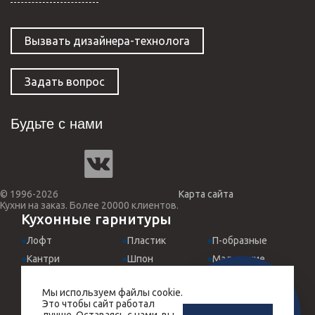
Вызвать дизайнера-технолога
Задать вопрос
Будьте с нами
© 1996-2026
Карта сайта
Кухни на заказ. Более 20000 клиентов.
Кухонные гарнитуры
Лофт
Пластик
П-образные
Кантри
Шпон
Маленькие
Классические
МДФ эмаль
Для студий
Мы используем файлы cookie.
Хай-Тек
Италия
Встроенные
ЗАМЕРЩИК-
Это чтобы сайт работал
РАСЧЕТ КУХНИ
Прованс
Угловые
Черные